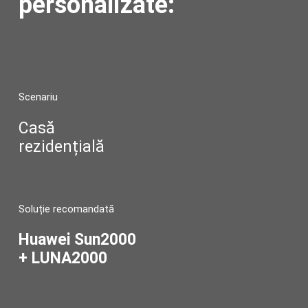
personalizate:
Scenariu
Ca
Casă
rezidențială
Fr
Fr
Soluție recomandată
Huawei Sun2000
+ LUNA2000
9.
k