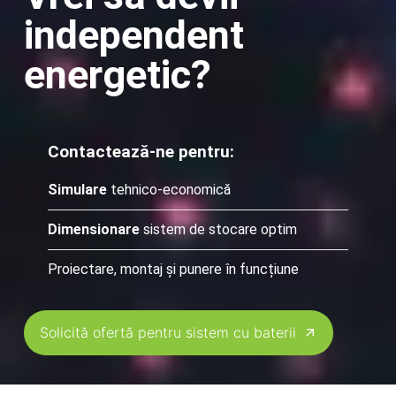
independent
energetic?
Contactează-ne pentru:
Simulare
tehnico-economică
Dimensionare
sistem de stocare optim
Proiectare, montaj și punere în funcțiune
Solicită ofertă pentru sistem cu baterii
arrow_outward