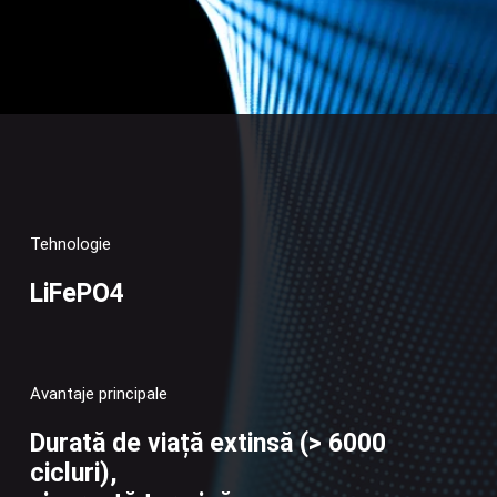
Tehnologie
LiFePO4
Lit
mo
Avantaje principale
Durată de viață extinsă (> 6000
Sc
cicluri),
5 