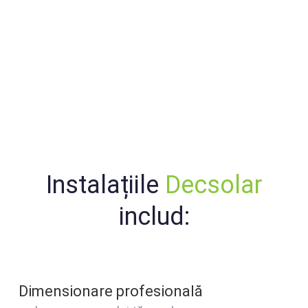
în context economic
incert
Instalațiile
Decsolar
includ:
Dimensionare profesională