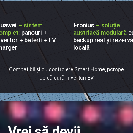
uawei
– sistem
Fronius
– soluție
omplet:
panouri +
austriacă modulară
c
nvertor + baterii + EV
backup real și rezerv
harger
locală
Compatibil și cu controlere Smart Home, pompe
de căldură, invertori EV
Vrei să devii