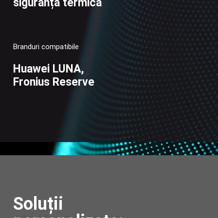
siguranță termică
Hu
BY
Branduri compatibile
Huawei LUNA,
Fronius Reserve
Soluții