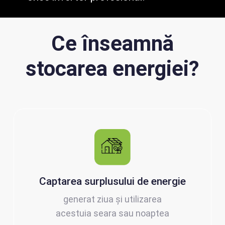
Ce înseamnă
stocarea energiei?
Captarea surplusului de energie
generat ziua și utilizarea
acestuia seara sau noaptea