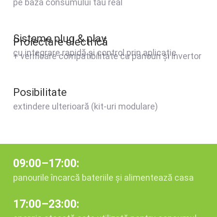
pe baza consumului tău real
Sisteme plug & play,
Proiectare electrică
cu integrare rapidă și control prin aplicație
+ verificare compatibilitate cu panouri și invertor
Posibilitate
extindere ulterioară (kit-uri modulare)
09:00–17:00:
panourile încarcă bateriile și alimentează casa
17:00–23:00: